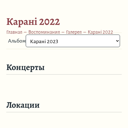
Карані 2022
Главная
–
Воспоминания
–
Галерея
–
Карані 2022
Альбом
Концерты
Локации