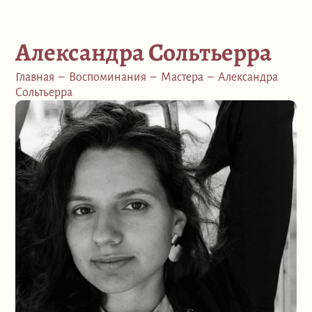
Александра Сольтьерра
Главная
–
Воспоминания
–
Мастера
–
Александра
Сольтьерра