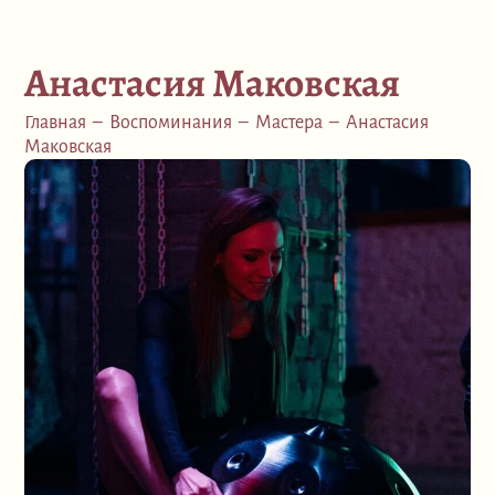
Анастасия Маковская
Главная
–
Воспоминания
–
Мастера
–
Анастасия
Маковская