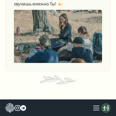
звучишь именно Ты!
dev by
yanmet.com
in collab with
nocliche.dev