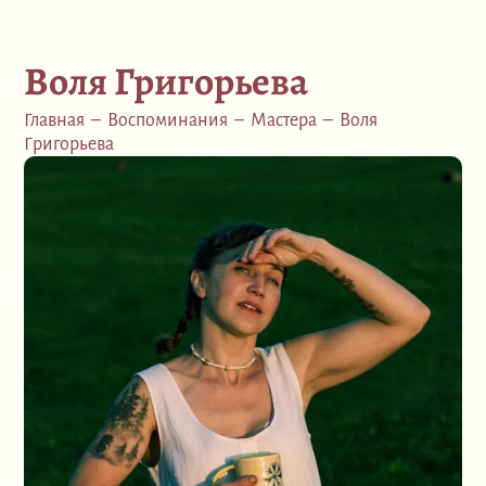
Воля Григорьева
Главная
–
Воспоминания
–
Мастера
–
Воля
Григорьева