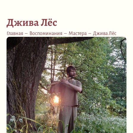
Джива Лёс
Главная
–
Воспоминания
–
Мастера
–
Джива Лёс