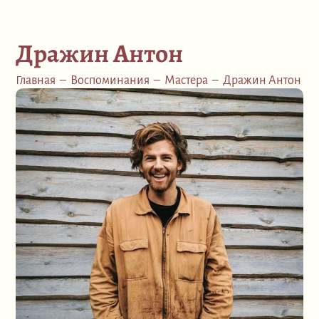
Дражин Антон
Главная
–
Воспоминания
–
Мастера
–
Дражин Антон