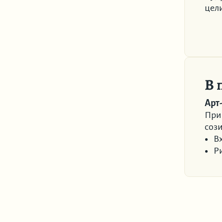
цели
В 
Арт
Приг
соз
В
Р