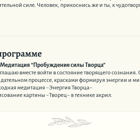
тельной силе. Человек, прикоснись же и ты, к чудотво
программе
-Медитация “Пробуждение силы Творца”
лашаю вместе войти в состояние творящего сознания. 
идательном процессе, красками формируя энергии и ми
ходная медитация ~Энергия Творца~
исование картины ~Творец~ в технике акрил.