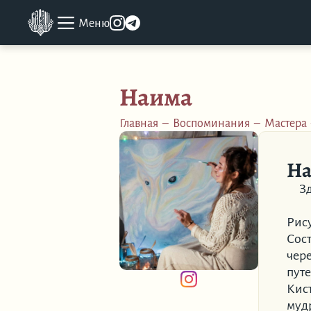
Меню
Наима
Главная
–
Воспоминания
–
Мастера
Н
Зд
Рису
Сост
чер
пут
Кист
муд