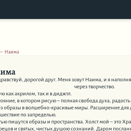
–
Наима
аима
равствуй, дорогой друг. Меня зовут Наима, и я наполн
через творчество.
ю как акрилом, так и в диджтл.
ояние, в котором рисую – полная свобода духа, радость
ез образы в волшебно-красивые миры. Расширение для 
ешествие по запределью.
ью пишутся образы и пространства. Холст мой – это Хр
рецов и святых, чистых душою сознаний. Даром послан