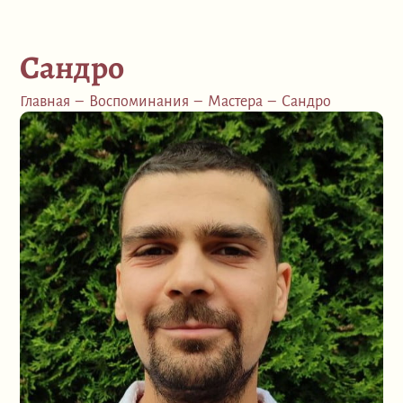
Сандро
Главная
–
Воспоминания
–
Мастера
–
Сандро