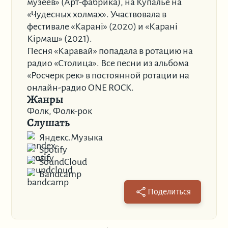
музеев» (Арт-фабрика), на Купалье на
«Чудесных холмах». Участвовала в
фестивале «Каранi» (2020) и «Каранi
Кiрмаш» (2021).
Песня «Каравай» попадала в ротацию на
радио «Столица». Все песни из альбома
«Росчерк рек» в постоянной ротации на
онлайн-радио ONE ROCK.
Жанры
Фолк, Фолк-рок
Слушать
Яндекс.Музыка
Spotify
SoundCloud
Bandcamp
Поделиться