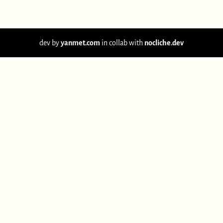
dev by
yanmet.com
in collab with
nocliche.dev