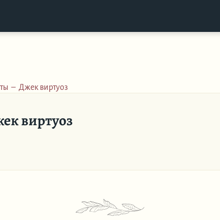
ты
–
Джек виртуоз
ек виртуоз