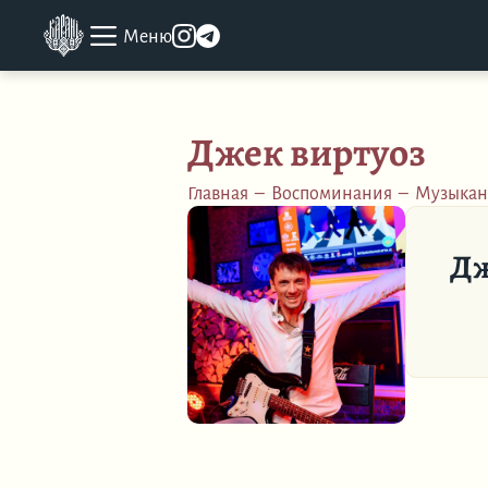
Меню
Джек виртуоз
Главная
–
Воспоминания
–
Музыкан
Дж