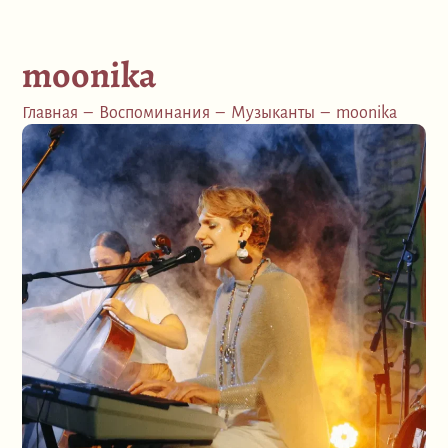
moonika
Главная
–
Воспоминания
–
Музыканты
–
moonika