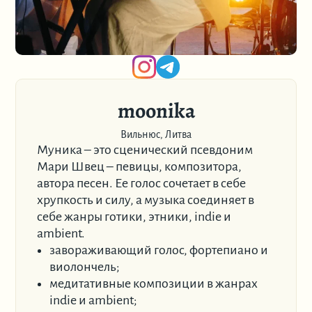
moonika
Вильнюс, Литва
Муника – это сценический псевдоним
Мари Швец – певицы, композитора,
автора песен. Ее голос сочетает в себе
хрупкость и силу, а музыка соединяет в
себе жанры готики, этники, indie и
ambient.
завораживающий голос, фортепиано и
виолончель;
медитативные композиции в жанрах
indie и ambient;